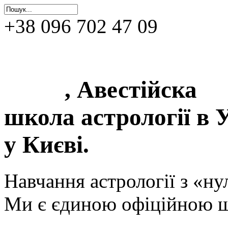
+38 096 702 47 09
0фіційна школа астр
Києві
, Авестійска
школа астрології в У
у Києві.
Навчання астрології з «ну
Ми є єдиною офіційною ш