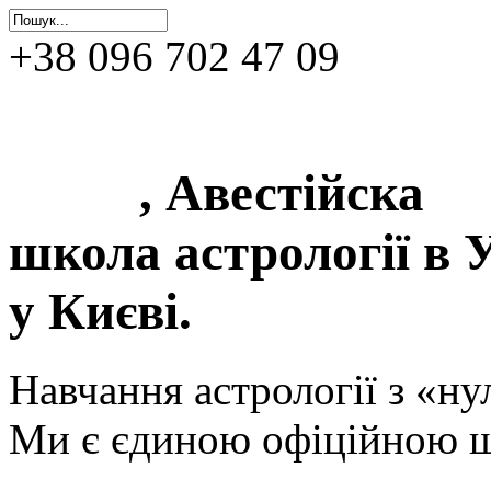
+38 096 702 47 09
0фіційна школа астр
Києві
, Авестійска
школа астрології в У
у Києві.
Навчання астрології з «ну
Ми є єдиною офіційною ш