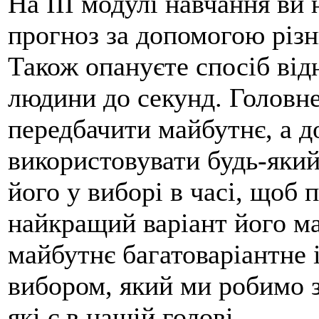
На III модулі навчання ви
прогноз за допомогою різн
Також опануєте спосіб ві
людини до секунд. Головне
передбачити майбутнє, а 
використовувати будь-який
його у виборі в часі, щоб 
найкращий варіант його м
майбутнє багатоваріантне 
вибором, який ми робимо з
які є в нашій голові.